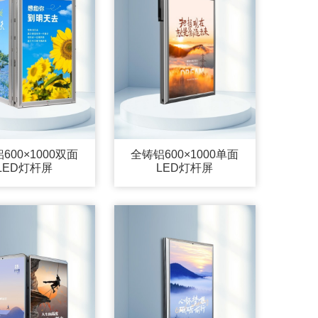
600×1000双面
全铸铝600×1000单面
LED灯杆屏
LED灯杆屏