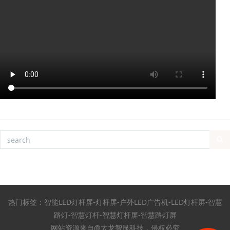
热门标签：智能LED灯杆屏-灯杆屏-户外LED广告机-LED灯杆屏-智慧
路灯-智慧灯杆-智慧灯杆屏-智慧路灯屏
网站资源来自@太龙智显科技，侵权必究