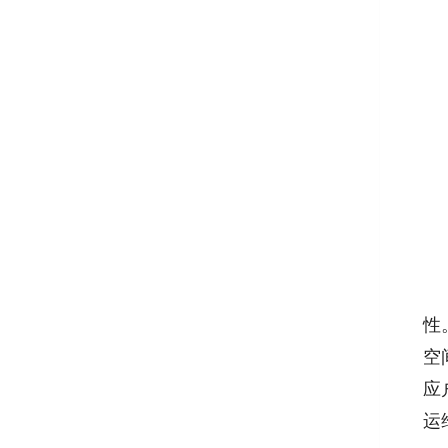
性
空
应
运