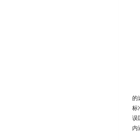
的
标
误
内