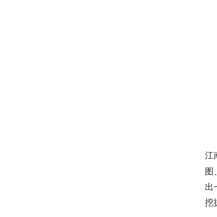
江
图
出
挖